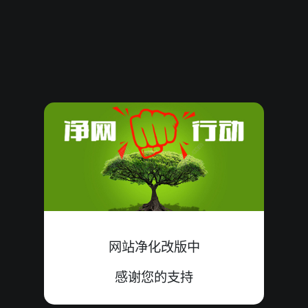
3467737
17
小
双
错
9+7+1=17
3467736
09
大
单
中
4+0+5=09
3467735
15
小
单
中
9+1+5=15
3467734
12
小
单
中
3+4+5=12
3467733
20
小
双
中
6+8+6=20
3467732
15
小
单
中
0+9+6=15
3467731
14
小
单
错
9+1+4=14
网站净化改版中
3467730
20
小
单
错
5+6+9=20
感谢您的支持
3467729
14
大
双
中
6+8+0=14