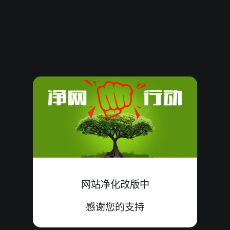
08090751
15
大
双
中
6+7+2=15
08090750
08
大
双
中
1+6+1=08
08090749
08
大
双
中
4+0+4=08
08090748
12
大
双
中
2+2+8=12
08090747
05
小
单
中
5+0+0=05
08090746
12
小
双
中
4+7+1=12
08090745
14
小
单
错
4+2+8=14
网站净化改版中
08090744
08
小
双
中
7+0+1=08
感谢您的支持
08090743
20
大
双
中
5+6+9=20