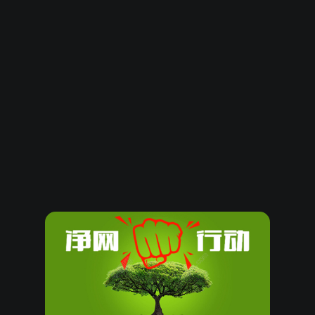
03
小双
大单
0+2+1=03
10
小双
大单
6+3+1=10
08
小双
大单
1+0+7=08
17
大单
小双
5+8+4=17
12
小双
大单
0+9+3=12
17
大双
小单
5+4+8=17
19
大单
小双
7+9+3=19
09
小单
大双
0+6+3=09
14
小双
大单