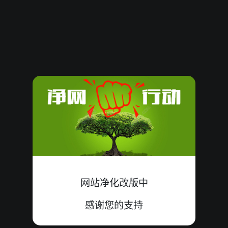
08060643
12
大
错
6+4+2=12
08060642
10
双
中
8+2+0=10
08060641
12
双
中
0+7+5=12
08060640
22
大
中
4+9+9=22
08060639
19
大
中
8+2+9=19
08060638
20
单
错
7+8+5=20
08060637
13
大
错
9+3+1=13
网站净化改版中
08060636
18
单
错
6+7+5=18
感谢您的支持
08060635
16
小
错
6+8+2=16