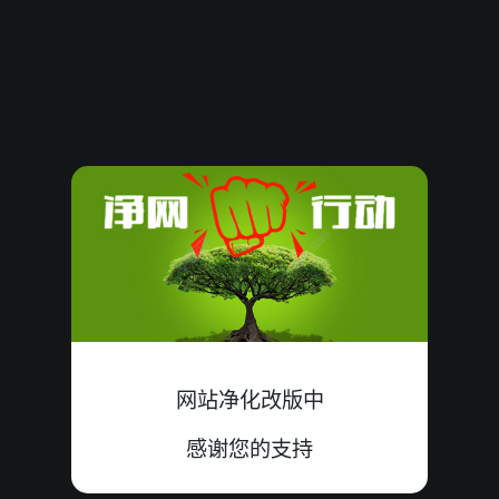
3467273
08
双
中
1+4+3=08
3467272
16
小
错
6+2+8=16
3467271
16
双
中
8+3+5=16
3467270
12
小
中
7+2+3=12
3467269
15
大
中
7+2+6=15
3467268
18
小
错
6+5+7=18
3467267
13
双
错
5+2+6=13
网站净化改版中
3467266
12
小
中
3+5+4=12
感谢您的支持
3467265
19
双
错
5+8+6=19