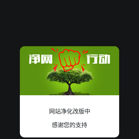
62009
21
殺
大双
中
7+5+9=21
62008
13
殺
大双
中
7+0+6=13
62007
10
殺
小单
中
6+0+4=10
62006
13
殺
大单
中
4+8+1=13
62005
10
殺
大双
中
1+5+4=10
62004
10
殺
大单
中
0+3+7=10
62003
05
殺
小双
中
4+1+0=05
网站净化改版中
62002
14
殺
大双
错
3+8+3=14
感谢您的支持
62001
11
殺
大双
中
1+1+9=11