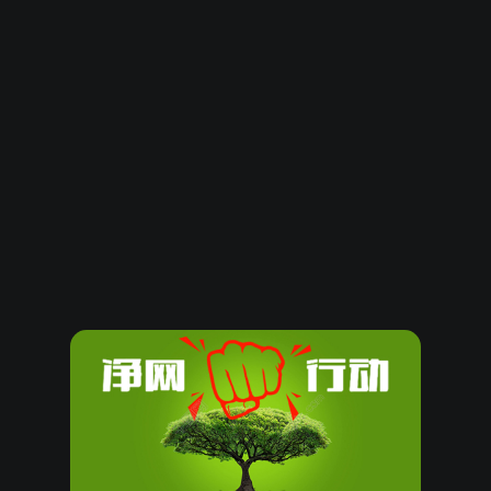
09
大
单
5+1+3=09
20
小
单
4+7+9=20
19
大
单
5+9+5=19
08
大
单
2+4+2=08
09
小
双
6+3+0=09
21
小
双
5+9+7=21
08
大
单
0+7+1=08
12
大
双
5+7+0=12
11
小
双