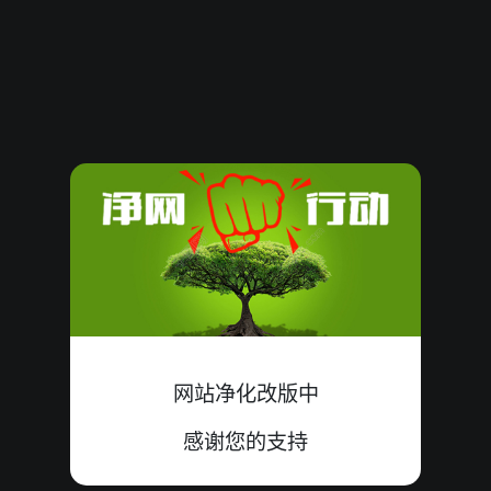
3466399
12
小
单
中
4+5+3=12
3466398
22
大
单
中
9+8+5=22
3466397
15
小
单
中
8+4+3=15
3466396
13
小
双
中
3+8+2=13
3466395
19
小
双
错
5+5+9=19
3466394
14
小
单
错
3+3+8=14
3466393
19
大
单
中
9+6+4=19
网站净化改版中
3466392
12
大
双
中
8+2+2=12
感谢您的支持
3466391
15
大
单
中
2+5+8=15