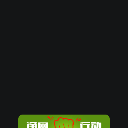
3466300
19
大双
小单
错
6+4+9=19
3466299
15
大单
小双
中
6+9+0=15
3466298
15
大单
小双
中
1+6+8=15
3466297
小双
大单
错
2+1+6=09
09
3466296
13
小单
大双
中
6+7+0=13
3466295
10
大单
小双
中
0+5+5=10
3466294
15
小双
大单
中
1+8+6=15
3466293
17
大单
小双
中
1+7+9=17
3466292
18
大双
小单
中
6+9+3=18