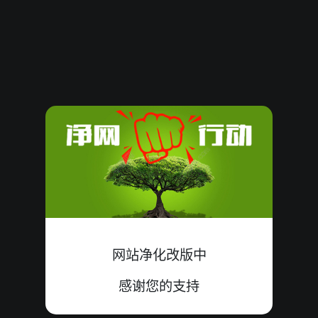
61927
21
大单
小双
中
9+6+6=21
61926
18
小双
大单
错
9+9+0=18
61925
06
大双
小单
错
1+3+2=06
61924
04
大单
小双
中
3+1+0=04
61923
20
大双
小单
中
8+8+4=20
61922
17
小双
大单
中
3+5+9=17
61921
10
大双
小单
错
5+5+0=10
网站净化改版中
61920
16
小双
大单
错
4+5+7=16
感谢您的支持
61919
12
小双
大单
中
4+4+4=12